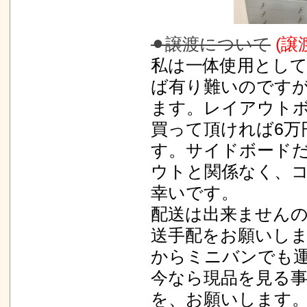
⚫︎譲渡について
(譲
私は一体使用とし
ば有り難いのです
ます。レイアウトボ
買って頂ければ6万
す。サイドボードだ
ウトと関係なく、
幸いです。
配送は出来ません
送手配をお願いします
からミニバンでも
今なら現品を見る
を、お願いします