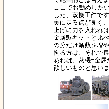
ここでお勧めした
した、蒸機工作で
実に走る点が良く
上げに力を入れれ
金属製キットと比
の分だけ輌数を増
拘る方は、それで
あれば、蒸機=金属
欲しいものと思い