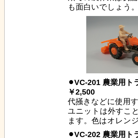
も面白いでしょう
⚫︎VC-201 農
￥2,500
代掻きなどに使用
ユニットは外すこ
ます。色はオレン
⚫︎VC-202 農業用