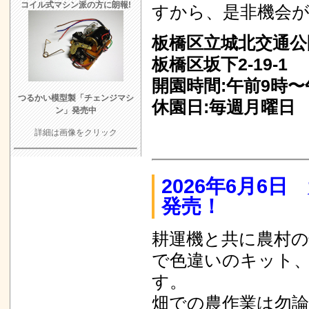
コイル式マシン派の方に朗報!
すから、是非機会
板橋区立城北交通公
板橋区坂下2-19-1
開園時間:午前9時〜
つるかい模型製「チェンジマシ
休園日:毎週月曜日
ン」発売中
詳細は画像をクリック
2026年6月6
発売！
耕運機と共に農村
で色違いのキット
す。
畑での農作業は勿