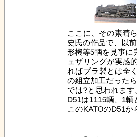
ここに、その素晴
史氏の作品で、以前
形機等5輌を見事に
ェザリングが実感
ればプラ製とは全
の組立加工だった
では?と思われます
D51は1115輌、
このKATOのD5