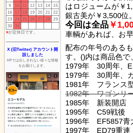
はロジュームが￥1,50
9
10
11
12
13
14
15
16
17
18
19
20
21
22
銀古美が￥3,500位
23
24
25
26
27
28
29
今回は全品
￥1,0
30
31
■
が定休日です。
車輌があれば、お
配布の年号のある
X (旧Twitter) アカウント開
設しました
す。()内は商品色
HPでは出しきれない様々な情報
1979年 30周年、EF
をお届けします。
1979年 30周年
1981年 フランス型2
1982年 ワゴンリー
1985年 新装開店
1995年 C59戦後
1996年 EF5857
1997年 ED79重連