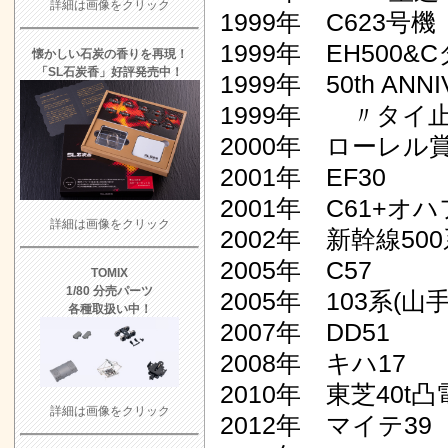
詳細は画像をクリック
1999年 C623号機
1999年 EH500&
懐かしい石炭の香りを再現！
「SL石炭香」好評発売中！
1999年 50th ANN
1999年 〃タイ
2000年 ローレル賞
2001年 EF30
2001年 C61+オハ
詳細は画像をクリック
2002年 新幹線50
2005年 C57
TOMIX
1/80 分売パーツ
2005年 103系
各種取扱い中！
2007年 DD51
2008年 キハ17
2010年 東芝40t凸
詳細は画像をクリック
2012年 マイテ39