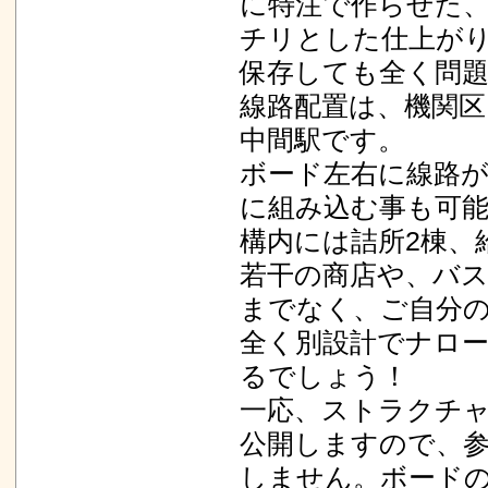
に特注で作らせた
チリとした仕上がり
保存しても全く問
線路配置は、機関区
中間駅です。
ボード左右に線路
に組み込む事も可
構内には詰所2棟、
若干の商店や、バ
までなく、ご自分
全く別設計でナロ
るでしょう！
一応、ストラクチ
公開しますので、
しません。ボード