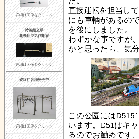
た。
直接運転を担当し
詳細は画像をクリック
にも車輌があるの
を後にしました。
特製組立済
蒸機用空気作用管
わずかな事ですが
かと思ったら、気
詳細は画像をクリック
架線柱各種発売中
この公園にはD51
います。D51はキ
詳細は画像をクリック
るのでお勧めです。