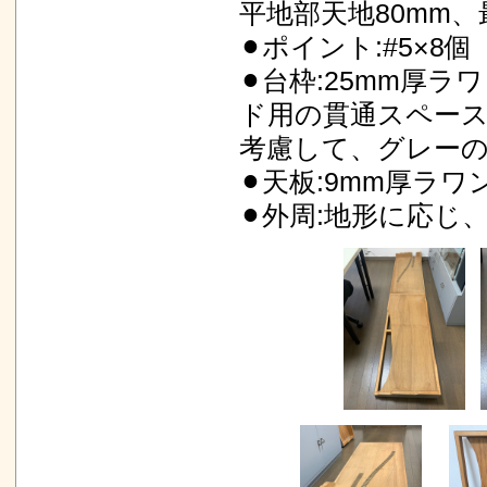
平地部天地80mm、
⚫︎ポイント:#5×8個
⚫︎台枠:25mm厚
ド用の貫通スペー
考慮して、グレー
⚫︎天板:9mm厚ラ
⚫︎外周:地形に応じ