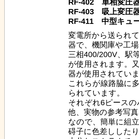
RF-402 単相変
RF-403 吸上変
RF-411 中型
変電所から送られ
器で、機関庫や工
三相400/200V、
が使用されます。又
器が使用されてい
これらが線路脇に多
られています。
それぞれ6ピース
他、実物の参考写
なので、簡単に組
碍子に色差しした