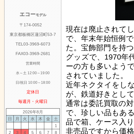
エコー
モデル
〒174-0052
現在は廃止されてし
東京都板橋区蓮沼町53-7
で、年末年始恒例
TEL03-3969-6073
た。宝飾部門を持
FAX03-3969-2681
グッズで、1970
営業時間
ーの方も多いよう
水～土 12:00～19:00
されていました。
日/祝日 10:00～18:00
近年ネクタイをし
定休日
が、鉄道好きとし
毎週月・火曜日
通常は委託買取の対
で、珍しい品もあ
2026年8月
日
月
火
水
木
金
土
品で箱、ケース入
1
非売品ですから価格
2
3
4
5
6
7
8