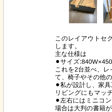
このレイアウトセ
します。
主な仕様は
⚫︎サイズ:840W×450
これを2台並べ、レ
て、椅子やその他
⚫︎私が設計し、家
リビングにもマッ
⚫︎左右にはミニコ
場合は大判の書籍