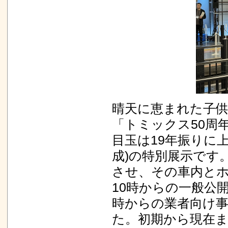
晴天に恵まれた子供
「トミックス50周
目玉は19年振りに上野
成)の特別展示です
させ、その車内と
10時からの一般公
時からの業者向け
た。初期から現在ま