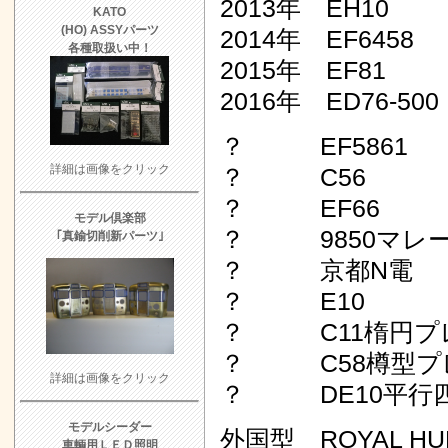
2013年 EH10
KATO
(HO) ASSYパーツ
2014年 EF6458
各種取扱い中！
2015年 EF81
2016年 ED76-500
？ EF5861
詳細は画像をクリック
？ C56
？ EF66
モデル倶楽部
？ 9850マレ
｢真鍮切削新パーツ｣
？ 京都N電
？ E10
？ C11楕円プ
？ C58樽型プ
詳細は画像をクリック
？ DE10平行四
モデルシーダー
外国型 ROYAL HUD
車輌用ＬＥＤ照明