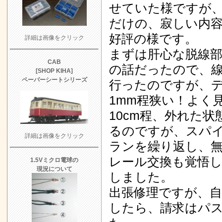
せていた様ですが
だけの、寂しい内容
好評の様です。
詳細は画像をクリック
まずは肝心な脱線
CAB
の話だったので、
[SHOP KIHA]
ペーパーシートシリーズ
行ったのですが、
1mm程狭い！よく
10cm程、外れた
るのですが、スパ
詳細は画像をクリック
ランを繰り返し、
レール交換も覚悟
1.5Vミクロ電球の
現況について
しました。
出張修理ですが、自
したら、請求はパ