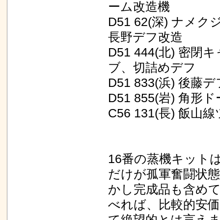
ーム改造機
D51 62(深) ナメク
長野デフ改造
D51 444(北) 密閉
ブ、切詰めデフ
D51 833(浜) 後
D51 855(岩) 
C56 131(長) 飯
16番の蒸機キット
だけが孤軍奮闘状
かし完成品も含め
べれば、比較的安
て絶望的とは言え