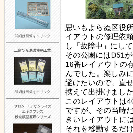
思いもよらぬ区役
イアウトの修理依頼
詳細は画像をクリック
し「故障中」にし
工房ひろ/筑波車輌工業
その公園にはD51
16番レイアウトの
んでした。楽しみ
避けたいので、直
携えて出掛けまし
詳細は画像をクリック
このレイアウトは4
サロン ドゥ サンライズ
ですが、その当時だ
エキスプレス
鉄道模型座席シリーズ
きいレイアウトに
それを移動するだ