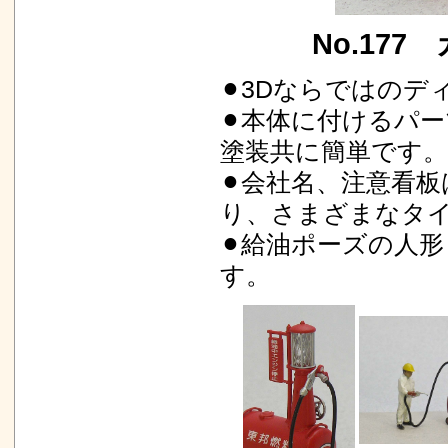
No.177
⚫︎3Dならではの
⚫︎本体に付けるパ
塗装共に簡単です。
⚫︎会社名、注意看
り、さまざまなタ
⚫︎給油ポーズの人形
す。