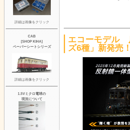
犬走工房「薬
よろず日誌「
UP
詳細は画像をクリック
トラムウェイ
UP
CAB
エコーモデル 
[SHOP KIHA]
Masterpie
ズ6種」新発売
ペーパーシートシリーズ
売！
2/6 UP
犬走工房 新製
よろず日誌 
詳細は画像をクリック
よろず日誌 エ
売！
11/23 U
1.5Vミクロ電球の
エコーモデル
現況について
UP
浅間模型「草
10/26 UP