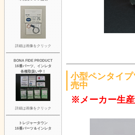
ット」 UPし
エコーモデル 
新発売！
7/6 
よろず日誌「
エコーモデル 
詳細は画像をクリック
系用）」発売
BONA FIDE PRODUCT
よろず日誌 
16番パーツ、インレタ
各種取扱い中！
よろず日誌 
小型ペンタイプ
る旅へ
5/29 
売中
モデルタブレッ
※メーカー生産
した
5/21 UP
詳細は画像をクリック
テレビ東京「
ました！
トレジャータウン
16番パーツ＆インレタ
あとりえピクタ