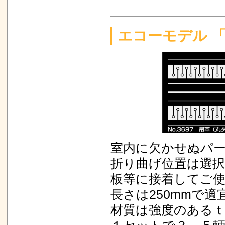
エコーモデル 「
室内に欠かせぬパ
折り曲げ位置は選
板等に接着してご
長さは250mmで
材質は強度のあるｔ0