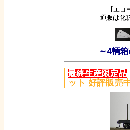
【エコ
通販は化
～4輌
最終生産限定品
ット 好評販売