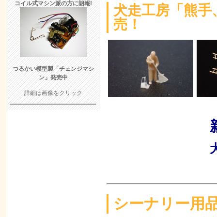
中！
8/31 UP
コイル式マシン派の方に朗報!
犬走工房「熊手
「JAMのトー
売！
アトリエリーフ 
ご予約受付中
モデル倶楽部 
つるかい模型製「チェンジマシ
Canonモータ
ン」発売中
あとりえピク
詳細は画像をクリック
モリヤスタジオ
犬走工房「線
エンドウ 国鉄
ルキット ご
アトリエリーフ
内
5/16 UP
X (旧Twitt
シーナリー用品
よろず日誌 φ0