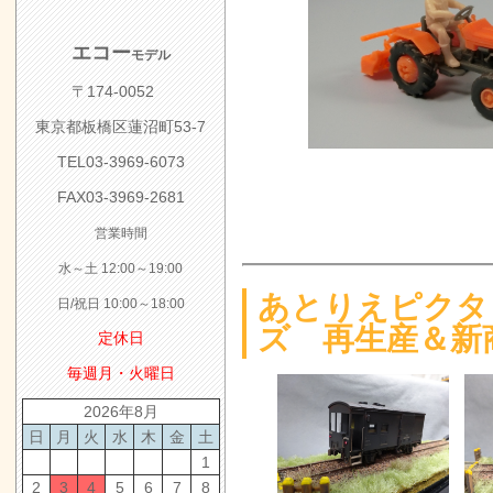
U-TRAINS
た
エコー
品 4/26よ
2025.3.15
O
モデル
よろず日誌「K
2025.3.6
ア
〒174-0052
アトリエリーフ 
2025.1.18
東京都板橋区蓮沼町53-7
体キット ご
2024.11.17
TEL03-3969-6073
モデルタブレ
2024.10.26
FAX03-3969-2681
題」 UPしま
た
営業時間
タブチトレイン
2024.9.28
水～土 12:00～19:00
受付中！
2/21 
しました
あとりえピクタ
日/祝日 10:00～18:00
「第二次・城
2024.8.1
ズ 再生産＆新
定休日
「レフ・レン
た
毎週月・火曜日
犬走工房「熊
2024.7.27
2026年8月
1/16 UP
2024.6.28
日
月
火
水
木
金
土
1
浅間模型「草軽
2024.4.26
2
3
4
5
6
7
8