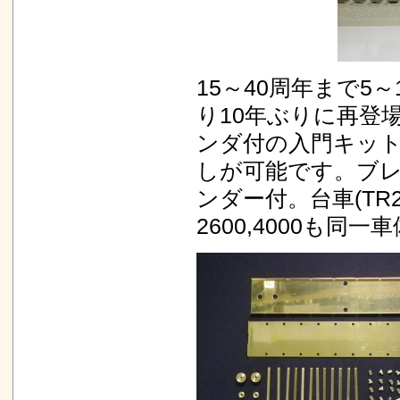
15～40周年まで
り10年ぶりに再登
ンダ付の入門キッ
しが可能です。ブ
ンダー付。台車(T
2600,4000も同