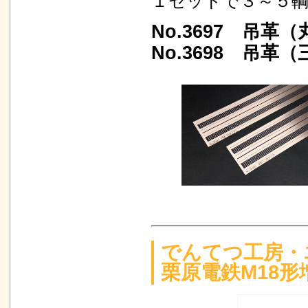
１セットで３～５
No.3697 吊革（
No.3698 吊革（
でんてつ工房・
栗原電鉄M18形増