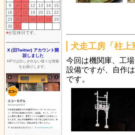
型)」キット
中！
9
10
11
12
13
14
15
エコーモデル
2024.1.25
16
17
18
19
20
21
22
23
24
25
26
27
28
29
種」新発売！
しました
30
31
車両史編さん
2023.11.11
ア
■
が定休日です。
11/30 UP
た
犬走工房「柱上
犬走工房「工作
2023.11.11
梅
X (旧Twitter) アカウント開
設しました
「昭和100年
2023.9.15
今回は機関庫、工場
HPでは出しきれない様々な情報
地鉄電車/宮下
をお届けします。
しました
設備ですが、自作は
10/26 UP
2023.9.9
ト
です。
お勧めの新刊「
した
路II」
10/19 
2023.9.3
グ
Hungry Do
ー一覧UPしまし
中
10/8 UP
2023.7.14
工具処分セール
2023.7.13
エコーモデル新製
した