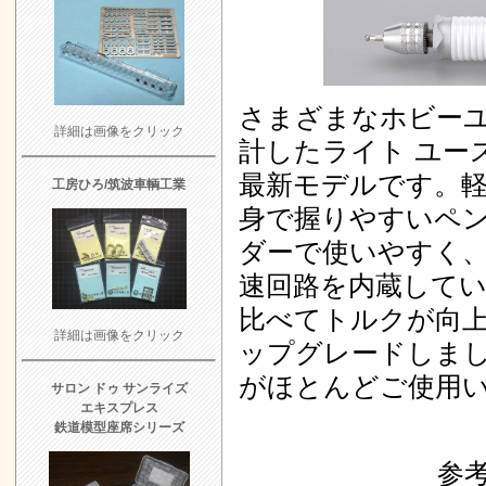
ホビーサロン・
よろず日誌 K
5/1 UP
さまざまなホビー
KATO (HO)
詳細は画像をクリック
計したライト ユース
TMS１０００
最新モデルです。
売中!!
4/23 U
工房ひろ/筑波車輌工業
身で握りやすいペ
モデルタブレット
ダーで使いやすく
した
4/17 UP
速回路を内蔵してい
モデルタブレット
比べてトルクが向
ました
4/4 U
詳細は画像をクリック
ップグレードしました
モデルタブレッ
がほとんどご使用
あとりえピクタ
サロン ドゥ サンライズ
エキスプレス
ュ特製品
3/2
鉄道模型座席シリーズ
車輌用高級化粧
参