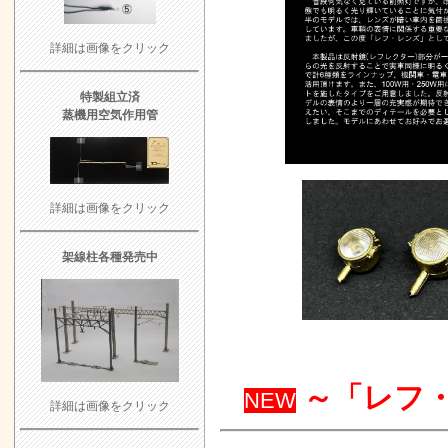
鉄道模型ひとす
売！
10/16 U
詳細は画像をクリック
よろず日誌 鉄
特製組立済
タログ 新発
蒸機用空気作用管
犬走工房「道路
点」新発売！
エンドウ 国鉄1
詳細は画像をクリック
約受付中
9/29
架線柱各種発売中
フラットーク Act
JAMトークシ
ミネベアミツ
アトリエリーフ
です
9/13 UP
～「レフ
NEW
詳細は画像をクリック
天賞堂 コキ5