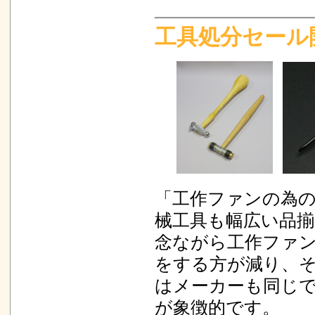
UP
カツミ 東武鉄
工具処分セール
あとりえピク
荷！
12/17 UP
「工作ファンの為
械工具も幅広い品
念ながら工作ファ
をする方が減り、
はメーカーも同じ
が象徴的です。