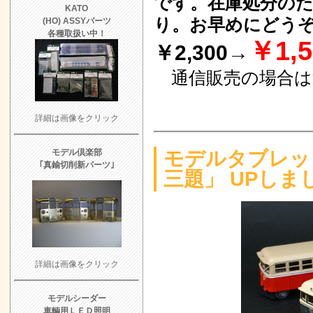
です。在庫処分の
タブチトレイン
2021.6.12
KATO
り。お早めにどう
(HO) ASSYパーツ
付中！
8/16 
2021.4.18
真
各種取扱い中！
￥1,5
￥2,300→
あとりえピクタ
2021.4.7
旧
8/14 UP
IMONより新発売
通信販売の場合は送料
あとりえピクタ
2021.3.21
た
8/10 UP
ストをUPしまし
詳細は画像をクリック
モデルタブレ
2021.1.29
モデル倶楽部
モデルタブレッ
1形」 UPし
しました
｢真鍮切削新パーツ｣
三題」 UPしま
でんてつ工房・
2020.8.1
梅
備車 キット
8
ました
犬走工房 新製
2020.6.7
ナ
よろず日誌 
ズ」入荷しました
マスターピース
詳細は画像をクリック
2019.9.4
フ
売
7/25 UP
しました
モデルシーダー
モデルタブレッ
車輌用ＬＥＤ照明