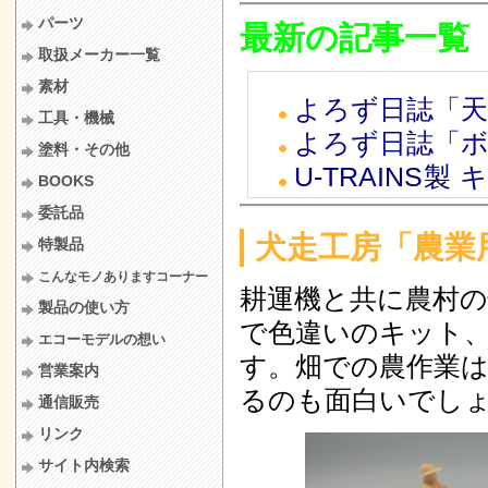
他 入荷しました
パーツ
最新の記事一覧
2025.12.21
取扱メーカー一覧
形 2両キット ご
素材
よろず日誌「
2025.12.4
工具・機械
よろず日誌「
荷しました
塗料・その他
U-TRAINS製
2025.10.12
BOOKS
6/21 UP
入荷しました
委託品
タブチトレイン
犬走工房「農業
2025.9.19
特製品
ト ご予約受
車 ご予約受付中
こんなモノありますコーナー
耕運機と共に農村
犬走工房「農業
2025.9.7
三
製品の使い方
で色違いのキット
あとりえピク
エコーモデルの想い
2025.7.23
す。畑での農作業
営業案内
生産＆新商品
荷しました
るのも面白いでし
通信販売
よろず日誌「
2025.7.10
リンク
って来ました
した
サイト内検索
犬走工房「柱
2025.6.29