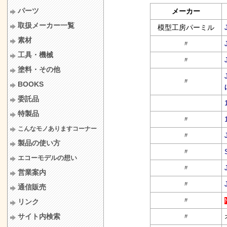
パーツ
メーカー
取扱メーカー一覧
模型工房パーミル
素材
〃
工具・機械
〃
塗料・その他
〃
BOOKS
委託品
特製品
〃
こんなモノありますコーナー
〃
製品の使い方
〃
エコーモデルの想い
〃
営業案内
〃
通信販売
〃
リンク
サイト内検索
〃