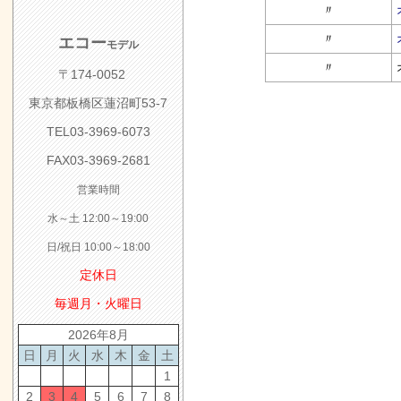
〃
〃
エコー
モデル
〃
〒174-0052
東京都板橋区蓮沼町53-7
TEL03-3969-6073
FAX03-3969-2681
a:28416 t:6 y:6
営業時間
水～土 12:00～19:00
日/祝日 10:00～18:00
定休日
毎週月・火曜日
2026年8月
日
月
火
水
木
金
土
1
2
3
4
5
6
7
8