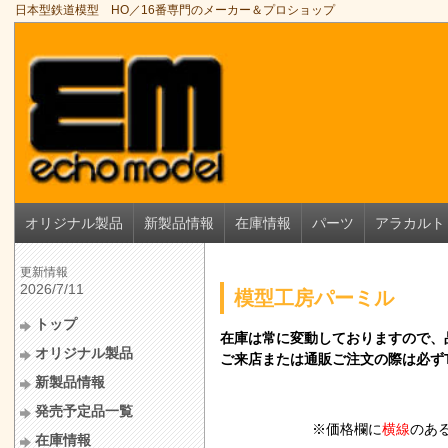
日本型鉄道模型 HO／16番専門のメーカー＆プロショップ
オリジナル製品
新製品情報
在庫情報
パーツ
アラカルト
更新情報
2026/7/11
模型工房パーミル
トップ
在庫は常に変動しておりますので、
オリジナル製品
ご来店または通販ご注文の際は必ずT
新製品情報
発売予定品一覧
※価格欄に
横線
のあ
在庫情報