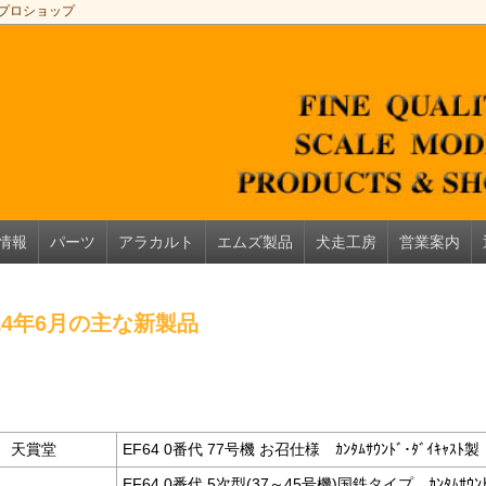
＆プロショップ
情報
パーツ
アラカルト
エムズ製品
犬走工房
営業案内
014年6月の主な新製品
天賞堂
EF64 0番代 77号機 お召仕様 ｶﾝﾀﾑｻｳﾝﾄﾞ･ﾀﾞｲｷｬｽﾄ製
EF64 0番代 5次型(37～45号機)国鉄タイプ ｶﾝﾀﾑｻｳﾝﾄﾞ