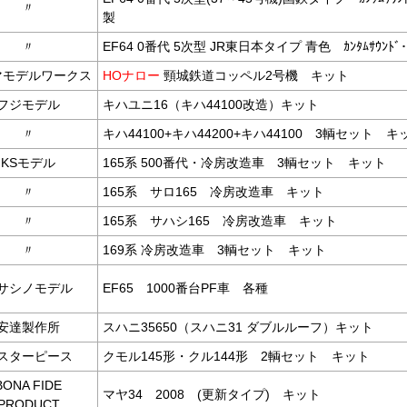
〃
製
〃
EF64 0番代 5次型 JR東日本タイプ 青色 ｶﾝﾀﾑｻｳﾝﾄﾞ･ﾀ
マモデルワークス
HOナロー
頸城鉄道コッペル2号機 キット
フジモデル
キハユニ16（キハ44100改造）キット
〃
キハ44100+キハ44200+キハ44100 3輌セット キ
KSモデル
165系 500番代・冷房改造車 3輌セット キット
〃
165系 サロ165 冷房改造車 キット
〃
165系 サハシ165 冷房改造車 キット
〃
169系 冷房改造車 3輌セット キット
サシノモデル
EF65 1000番台PF車 各種
安達製作所
スハニ35650（スハニ31 ダブルルーフ）キット
スターピース
クモル145形・クル144形 2輌セット キット
BONA FIDE
マヤ34 2008 (更新タイプ) キット
PRODUCT