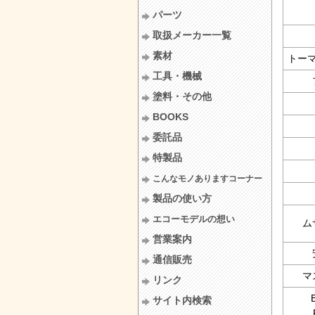
パーツ
取扱メーカー一覧
素材
トー
工具・機械
塗料・その他
BOOKS
委託品
特製品
こんなモノありますコーナー
製品の使い方
エコーモデルの想い
ム
営業案内
通信販売
マ
リンク
サイト内検索