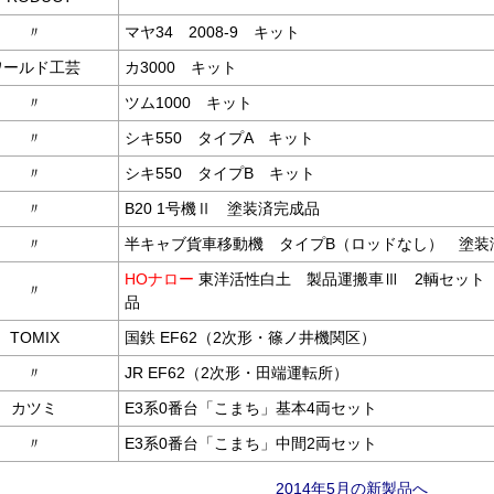
〃
マヤ34 2008-9 キット
ワールド工芸
カ3000 キット
〃
ツム1000 キット
〃
シキ550 タイプA キット
〃
シキ550 タイプB キット
〃
B20 1号機Ⅱ 塗装済完成品
〃
半キャブ貨車移動機 タイプB（ロッドなし） 塗装
HOナロー
東洋活性白土 製品運搬車Ⅲ 2輌セット
〃
品
TOMIX
国鉄 EF62（2次形・篠ノ井機関区）
〃
JR EF62（2次形・田端運転所）
カツミ
E3系0番台「こまち」基本4両セット
〃
E3系0番台「こまち」中間2両セット
2014年5月の新製品へ