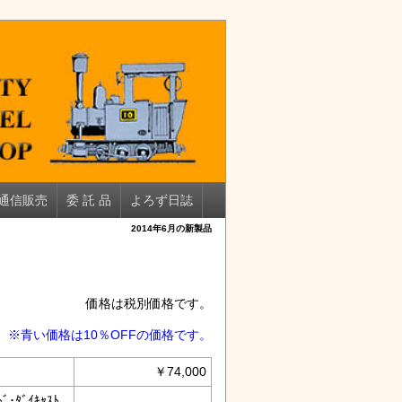
通信販売
委 託 品
よろず日誌
2014年6月の新製品
価格は税別価格です。
※青い価格は10％OFFの価格です。
￥74,000
･ﾀﾞｲｷｬｽﾄ