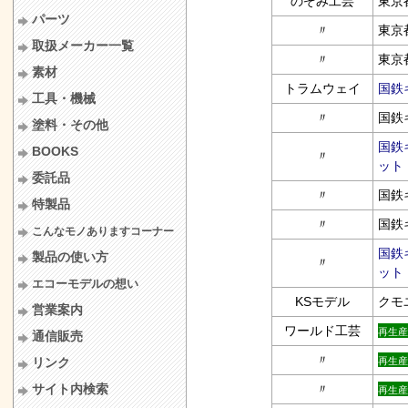
のぞみ工芸
東京
パーツ
〃
東京
取扱メーカー一覧
〃
東京
素材
トラムウェイ
国鉄キ
工具・機械
〃
国鉄
塗料・その他
国鉄
BOOKS
〃
ット
委託品
〃
国鉄
特製品
〃
国鉄
こんなモノありますコーナー
国鉄
製品の使い方
〃
ット
エコーモデルの想い
KSモデル
クモ
営業案内
ワールド工芸
再生産
通信販売
〃
リンク
再生産
サイト内検索
〃
再生産