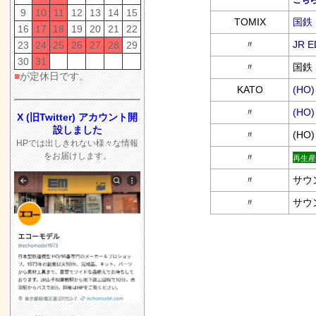
9
10
11
12
13
14
15
TOMIX
国鉄
16
17
18
19
20
21
22
〃
JR 
23
24
25
26
27
28
29
30
31
〃
国鉄
■
が定休日です。
KATO
(HO
〃
(HO
X (旧Twitter) アカウント開
設しました
〃
(H
HPでは出しきれない様々な情報
をお届けします。
〃
再生産
〃
サウ
〃
サウ
a:3166 t:1 y:0