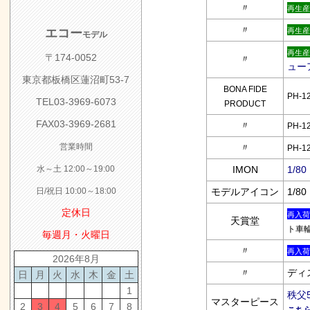
〃
再生産
〃
エコー
再生産
モデル
再生産
〒174-0052
〃
ュー
東京都板橋区蓮沼町53-7
BONA FIDE
PH-1
TEL03-3969-6073
PRODUCT
FAX03-3969-2681
〃
PH-1
営業時間
〃
PH-1
水～土 12:00～19:00
IMON
1/8
日/祝日 10:00～18:00
モデルアイコン
1/8
定休日
再入荷
天賞堂
ト車輪
毎週月・火曜日
〃
再入荷
2026年8月
〃
ディ
日
月
火
水
木
金
土
1
秩父
マスターピース
2
3
4
5
6
7
8
こちら