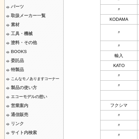
パーツ
〃
取扱メーカー一覧
KODAMA
素材
〃
工具・機械
塗料・その他
〃
BOOKS
輸入
委託品
KATO
特製品
〃
こんなモノありますコーナー
〃
製品の使い方
エコーモデルの想い
フクシマ
営業案内
通信販売
〃
リンク
〃
サイト内検索
〃