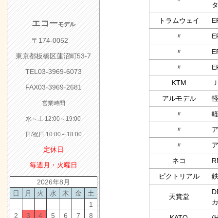
タ
トラムウェイ
E
エコー
モデル
〃
E
〒174-0052
〃
E
東京都板橋区蓮沼町53-7
〃
E
TEL03-3969-6073
KTM
Ｊ
FAX03-3969-2681
アルモデル
軽
営業時間
〃
軽
水～土 12:00～19:00
〃
ア
日/祝日 10:00～18:00
〃
ア
定休日
ネコ
R
毎週月・火曜日
ピクトリアル
2026年8月
D
日
月
火
水
木
金
土
天賞堂
1
2
3
4
5
6
7
8
KATO
(