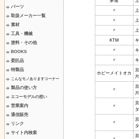
夢屋
上
パーツ
〃
上
取扱メーカー一覧
〃
上
素材
〃
上
工具・機械
KTM
キ
塗料・その他
〃
キ
BOOKS
〃
キ
委託品
特製品
京
ホビーメイトオカ
片
こんなモノありますコーナー
京
製品の使い方
〃
片
エコーモデルの想い
京
営業案内
〃
タ
通信販売
京
〃
リンク
タ
サイト内検索
京
〃