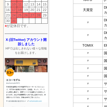
9
10
11
12
13
14
15
D
16
17
18
19
20
21
22
天賞堂
23
24
25
26
27
28
29
D
30
31
〃
■
が定休日です。
D
〃
X (旧Twitter) アカウント開
設しました
TOMIX
E
HPでは出しきれない様々な情報
をお届けします。
〃
国
〃
国
〃
国
〃
国
〃
サ
〃
サ
〃
サ
〃
サ