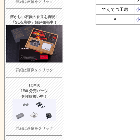
詳細は画像をクリック
でんてつ工房
小
懐かしい石炭の香りを再現！
〃
小
「SL石炭香」好評発売中！
詳細は画像をクリック
TOMIX
1/80 分売パーツ
各種取扱い中！
詳細は画像をクリック